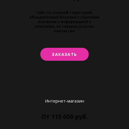
Сайт со сложной структурой,
объединенный блоками с ссылками
или меню с информацией о
компании, ее товарах, услугах,
контактах.
ЗАКАЗАТЬ
Интернет-магазин
От 115 000 руб.